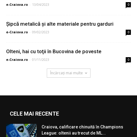
e-Craiova.ro
-
13/04/2023
0
Şipcă metalică şi alte materiale pentru garduri
e-Craiova.ro
-
09/02/2023
0
Olteni, hai cu toţii în Bucovina de poveste
e-Craiova.ro
-
01/11/2023
0
Încărcați mai multe
CELE MAI RECENTE
Craiova, calificare chinuită în Champions
League: oltenii au trecut de ML...