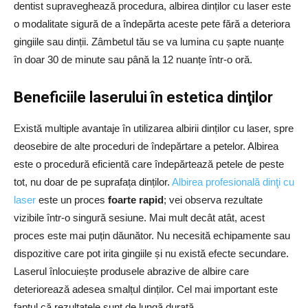
dentist supraveghează procedura, albirea dinților cu laser este
o modalitate sigură de a îndepărta aceste pete fără a deteriora
gingiile sau dinții. Zâmbetul tău se va lumina cu șapte nuanțe
în doar 30 de minute sau până la 12 nuanțe într-o oră.
Beneficiile laserului în estetica dinţilor
Există multiple avantaje în utilizarea albirii dinților cu laser, spre
deosebire de alte proceduri de îndepărtare a petelor. Albirea
este o procedură eficientă care îndepărtează petele de peste
tot, nu doar de pe suprafața dinților.
Albirea profesională dinţi cu
laser
este un proces
foarte rapid
; vei observa rezultate
vizibile într-o singură sesiune. Mai mult decât atât, acest
proces este mai puțin dăunător. Nu necesită echipamente sau
dispozitive care pot irita gingiile și nu există efecte secundare.
Laserul înlocuiește produsele abrazive de albire care
deteriorează adesea smalțul dinților. Cel mai important este
faptul că rezultatele sunt de lungă durată.