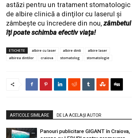
astăzi pentru un tratament stomatologic
de albire clinică a dinţilor cu laserul şi
zâmbeşte cu încredere din nou,
zâmbetul
îţi poate schimba efectiv viaţa!
ETICHETE
albire cu laser
albire dinti
albire laser
albirea dintilor
craiova
stomatolog
stomatologie
ARTICOLE SIMILARE
DE LA ACELAȘI AUTOR
Panouri publicitare GIGANT în Craiova,