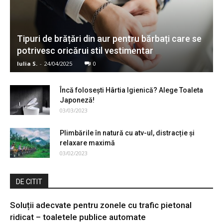
Tipuri de brățări din aur pentru bărbați care se
potrivesc oricărui stil vestimentar
Iulia S.
-
24/04/2025
0
Încă folosești Hârtia Igienică? Alege Toaleta
Japoneză!
03/03/2023
Plimbările în natură cu atv-ul, distracție şi
relaxare maximă
03/02/2023
DE CITIT
Soluții adecvate pentru zonele cu trafic pietonal
ridicat – toaletele publice automate