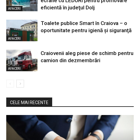
ecrane cu LEDURI pentru promovare
eficientă în judeţul Dolj
AFACERI
Toalete publice Smart în Craiova – o
oportunitate pentru igienă şi siguranţă
AFACERI
Craiovenii aleg piese de schimb pentru
camion din dezmembrări
AFACERI
CELE MAI RECENTE