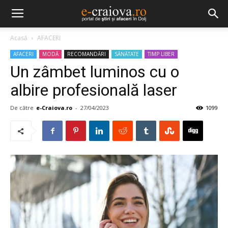
Acasă
AFACERI
AFACERI
MODĂ
RECOMANDĂRI
SĂNĂTATE
TIMP LIBER
Un zâmbet luminos cu o
albire profesională laser
De către
e-Craiova.ro
-
27/04/2023
1099