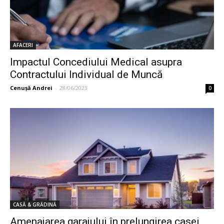
AFACERI
Impactul Concediului Medical asupra
Contractului Individual de Muncă
Cenuşă Andrei
-
28/06/2023
0
CASĂ & GRĂDINĂ
Amenajarea garajului în prelungirea casei