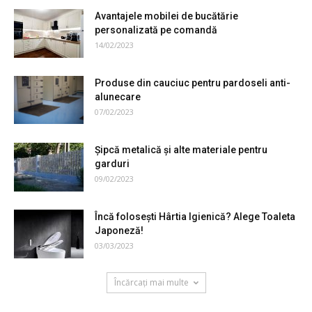
Avantajele mobilei de bucătărie
personalizată pe comandă
14/02/2023
Produse din cauciuc pentru pardoseli anti-
alunecare
07/02/2023
Şipcă metalică şi alte materiale pentru
garduri
09/02/2023
Încă folosești Hârtia Igienică? Alege Toaleta
Japoneză!
03/03/2023
Încărcați mai multe