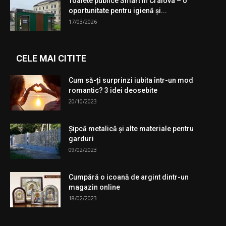
Toalete publice Smart în Craiova – o
oportunitate pentru igienă şi...
17/03/2026
CELE MAI CITITE
Cum să-ți surprinzi iubita într-un mod
romantic? 3 idei deosebite
20/10/2023
Şipcă metalică şi alte materiale pentru
garduri
09/02/2023
Cumpără o icoană de argint dintr-un
magazin online
18/02/2023