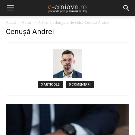
Acasă
Autori
Articole adaugate de către Cenuşă Andrei
Cenuşă Andrei
3 ARTICOLE
0 COMENTARII