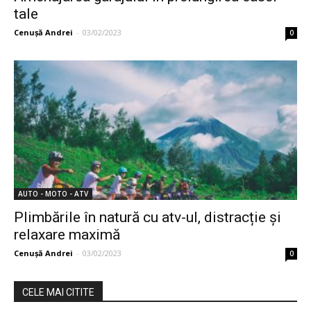
tale
Cenuşă Andrei
-
03/02/2023
0
AUTO - MOTO - ATV
Plimbările în natură cu atv-ul, distracție şi
relaxare maximă
Cenuşă Andrei
-
03/02/2023
0
CELE MAI CITITE