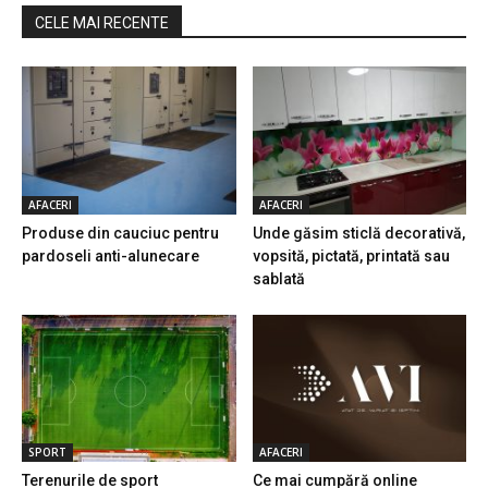
CELE MAI RECENTE
AFACERI
AFACERI
Produse din cauciuc pentru
Unde găsim sticlă decorativă,
pardoseli anti-alunecare
vopsită, pictată, printată sau
sablată
SPORT
AFACERI
Terenurile de sport
Ce mai cumpără online