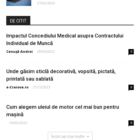
07/02/2023
DE CITIT
Impactul Concediului Medical asupra Contractului
Individual de Muncă
Cenuşă Andrei
-
28/06/2023
0
Unde găsim sticlă decorativă, vopsită, pictată,
printată sau sablată
e-Craiova.ro
-
21/12/2023
0
Cum alegem uleiul de motor cel mai bun pentru
maşină
-
05/02/2023
0
Încărcați mai multe