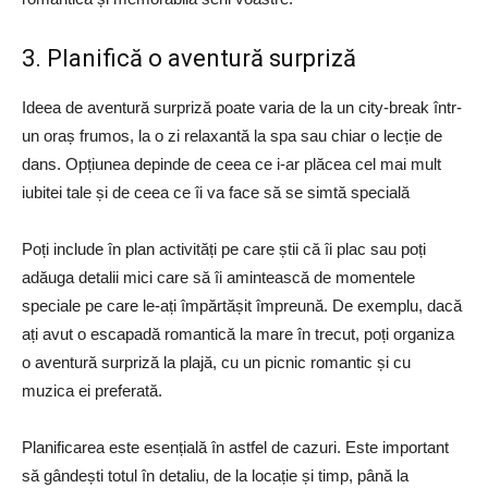
3. Planifică o aventură surpriză
Ideea de aventură surpriză poate varia de la un city-break într-
un oraș frumos, la o zi relaxantă la spa sau chiar o lecție de
dans. Opțiunea depinde de ceea ce i-ar plăcea cel mai mult
iubitei tale și de ceea ce îi va face să se simtă specială
Poți include în plan activități pe care știi că îi plac sau poți
adăuga detalii mici care să îi amintească de momentele
speciale pe care le-ați împărtășit împreună. De exemplu, dacă
ați avut o escapadă romantică la mare în trecut, poți organiza
o aventură surpriză la plajă, cu un picnic romantic și cu
muzica ei preferată.
Planificarea este esențială în astfel de cazuri. Este important
să gândești totul în detaliu, de la locație și timp, până la