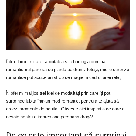
Într-o lume în care rapiditatea și tehnologia domină,
romantismul pare să se piardă pe drum. Totuși, micile surprize
romantice pot aduce un strop de magie în cadrul unei relații.
Îți oferim mai jos trei idei de modalități prin care îți poți
surprinde iubita într-un mod romantic, pentru a te ajuta să
creezi momente de neuitat. Găsește aici inspirația de care ai
nevoie pentru a impresiona persoana dragă!
De ce este important să surprinzi