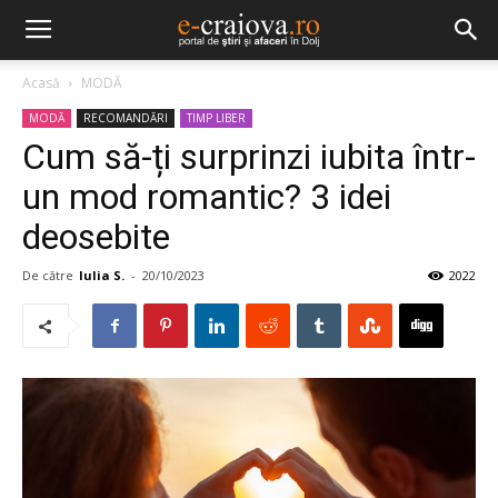
Acasă
MODĂ
MODĂ
RECOMANDĂRI
TIMP LIBER
Cum să-ți surprinzi iubita într-
un mod romantic? 3 idei
deosebite
De către
Iulia S.
-
20/10/2023
2022