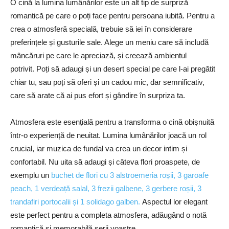
O cină la lumina lumânărilor este un alt tip de surpriză
romantică pe care o poți face pentru persoana iubită. Pentru a
crea o atmosferă specială, trebuie să iei în considerare
preferințele și gusturile sale. Alege un meniu care să includă
mâncăruri pe care le apreciază, și creează ambientul
potrivit. Poți să adaugi și un desert special pe care l-ai pregătit
chiar tu, sau poți să oferi și un cadou mic, dar semnificativ,
care să arate că ai pus efort și gândire în surpriza ta.
Atmosfera este esențială pentru a transforma o cină obișnuită
într-o experiență de neuitat. Lumina lumânărilor joacă un rol
crucial, iar muzica de fundal va crea un decor intim și
confortabil. Nu uita să adaugi și câteva flori proaspete, de
exemplu un
buchet de flori cu 3 alstroemeria roșii, 3 garoafe
peach, 1 verdeață salal, 3 frezii galbene, 3 gerbere roșii, 3
trandafiri portocalii și 1 solidago galben.
Aspectul lor elegant
este perfect pentru a completa atmosfera, adăugând o notă
romantică și memorabilă serii voastre.