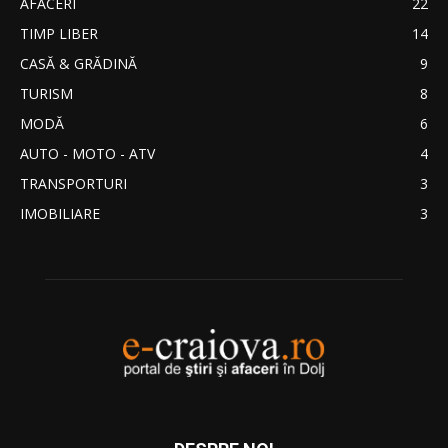
AFACERI
22
TIMP LIBER
14
CASĂ & GRĂDINĂ
9
TURISM
8
MODĂ
6
AUTO - MOTO - ATV
4
TRANSPORTURI
3
IMOBILIARE
3