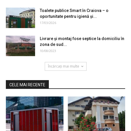
Toalete publice Smart în Craiova – o
oportunitate pentru igienă şi...
17/03/2026
Livrare şi montaj fose septice la domiciliu în
zona de sud...
10/08/2023
Încărcați mai multe
CELE MAI RECENTE