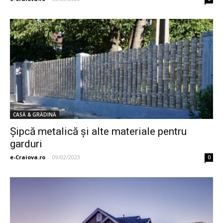
CASĂ & GRĂDINĂ
Şipcă metalică şi alte materiale pentru
garduri
e-Craiova.ro
-
09/02/2023
0