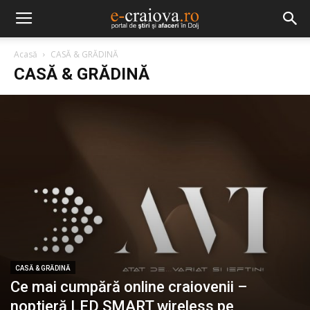
Acasă
CASĂ & GRĂDINĂ
CASĂ & GRĂDINĂ
CASĂ & GRĂDINĂ
Ce mai cumpără online craiovenii –
noptieră LED SMART wireless pe