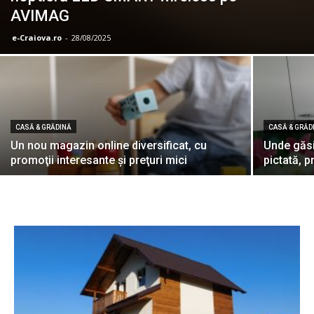
AVIMAG
e-Craiova.ro
-
28/08/2025
CASĂ & GRĂDINĂ
CASĂ & GRĂD
Un nou magazin online diversificat, cu
Unde găsi
promoţii interesante şi preţuri mici
pictată, p