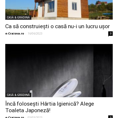
CASĂ & GRĂDINĂ
Ca să construieşti o casă nu-i un lucru uşor
e-Craiova.ro
-
16/06/2023
0
CASĂ & GRĂDINĂ
Încă folosești Hârtia Igienică? Alege
Toaleta Japoneză!
e-Craiova.ro
-
03/03/2023
0