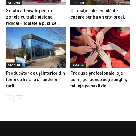
AFACERI
TURISM
Soluții adecvate pentru
O locaţie interesantă de
zonele cu trafic pietonal
cazare pentru un city-break
ridicat – toaletele publice...
AFACERI
AFACERI
Producător de uşi interior din
Produse profesionale: oje
lemn cu livrare oriunde în
semi, gel construcţie unghii,
ţară
tatuaje pe bază de...