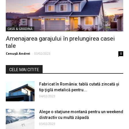
CASĂ & GRĂDINĂ
Amenajarea garajului în prelungirea casei
tale
Cenuşă Andrei
-
03/02/2023
0
CELE MAI CITITE
Fabricat în România: tablă cutată zincată şi
tip ţiglă metalică pentru...
04/02/2023
Alege o staţiune montană pentru un weekend
distractiv cu multă zăpadă
03/02/2023