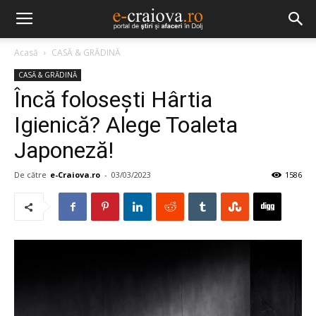
Acasă
CASĂ & GRĂDINĂ
CASĂ & GRĂDINĂ
Încă folosești Hârtia
Igienică? Alege Toaleta
Japoneză!
De către
e-Craiova.ro
-
03/03/2023
1586