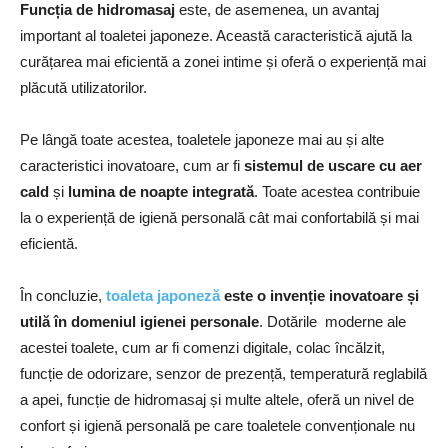
Funcția de hidromasaj
este, de asemenea, un avantaj
important al toaletei japoneze. Această caracteristică ajută la
curățarea mai eficientă a zonei intime și oferă o experiență mai
plăcută utilizatorilor.
Pe lângă toate acestea, toaletele japoneze mai au și alte
caracteristici inovatoare, cum ar fi
sistemul de uscare cu aer
cald
și
lumina de noapte integrată
. Toate acestea contribuie
la o experiență de igienă personală cât mai confortabilă și mai
eficientă.
În concluzie,
toaleta japoneză
este o invenție inovatoare și
utilă în domeniul igienei personale
. Dotările moderne ale
acestei toalete, cum ar fi comenzi digitale, colac încălzit,
funcție de odorizare, senzor de prezență, temperatură reglabilă
a apei, funcție de hidromasaj și multe altele, oferă un nivel de
confort și igienă personală pe care toaletele convenționale nu