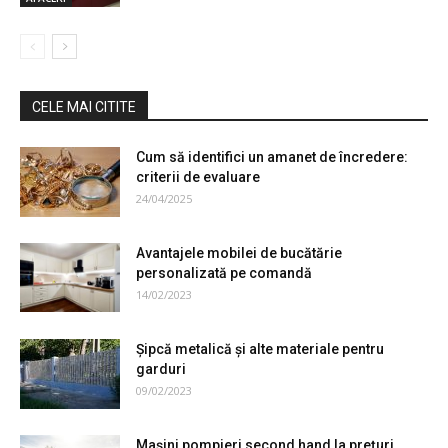
CELE MAI CITITE
Cum să identifici un amanet de încredere:
criterii de evaluare
24/04/2025
Avantajele mobilei de bucătărie
personalizată pe comandă
14/02/2023
Şipcă metalică şi alte materiale pentru
garduri
09/02/2023
Maşini pompieri second hand la preţuri