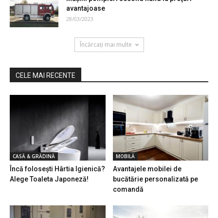
avantajoase
28/03/2023
Încărcați mai multe
CELE MAI RECENTE
CASĂ & GRĂDINĂ
MOBILĂ
Încă folosești Hârtia Igienică?
Avantajele mobilei de
Alege Toaleta Japoneză!
bucătărie personalizată pe
comandă