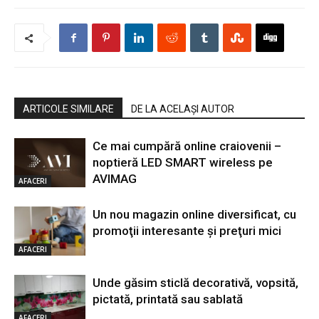
ARTICOLE SIMILARE
DE LA ACELAȘI AUTOR
Ce mai cumpără online craiovenii –
noptieră LED SMART wireless pe
AVIMAG
AFACERI
Un nou magazin online diversificat, cu
promoţii interesante şi preţuri mici
AFACERI
Unde găsim sticlă decorativă, vopsită,
pictată, printată sau sablată
AFACERI