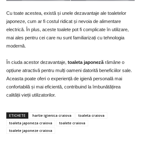
Cu toate acestea, există și unele dezavantaje ale toaletelor
japoneze, cum ar fi costul ridicat și nevoia de alimentare
electrică. În plus, aceste toalete pot fi complicate în utilizare,
mai ales pentru cei care nu sunt familiarizați cu tehnologia
modernă.
În ciuda acestor dezavantaje,
toaleta japoneză
rămâne o
opțiune atractivă pentru mulți oameni datorită beneficiilor sale.
Aceasta poate oferi o experiență de igienă personală mai
confortabilă și mai eficientă, contribuind la îmbunătățirea
calității vieții utilizatorilor.
ETICHETE
hartie igienica craiova
toaleta craiova
toaleta japoneza craiova
toalete craiova
toalete japoneze craiova