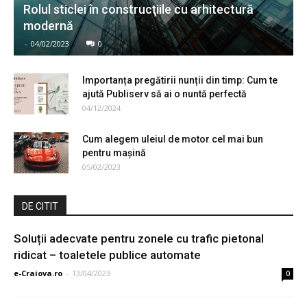
Rolul sticlei în construcţiile cu arhitectură
modernă
-
04/02/2023
0
Importanța pregătirii nunții din timp: Cum te
ajută Publiserv să ai o nuntă perfectă
04/12/2024
Cum alegem uleiul de motor cel mai bun
pentru maşină
05/02/2023
DE CITIT
Soluții adecvate pentru zonele cu trafic pietonal
ridicat – toaletele publice automate
e-Craiova.ro
-
13/04/2023
0