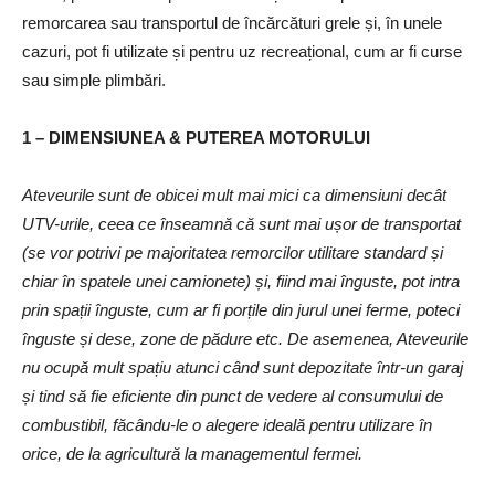
remorcarea sau transportul de încărcături grele și, în unele
cazuri, pot fi utilizate și pentru uz recreațional, cum ar fi curse
sau simple plimbări.
1 – DIMENSIUNEA & PUTEREA MOTORULUI
Ateveurile sunt de obicei mult mai mici ca dimensiuni decât
UTV-urile, ceea ce înseamnă că sunt mai ușor de transportat
(se vor potrivi pe majoritatea remorcilor utilitare standard și
chiar în spatele unei camionete) și, fiind mai înguste, pot intra
prin spații înguste, cum ar fi porțile din jurul unei ferme, poteci
înguste și dese, zone de pădure etc. De asemenea, Ateveurile
nu ocupă mult spațiu atunci când sunt depozitate într-un garaj
și tind să fie eficiente din punct de vedere al consumului de
combustibil, făcându-le o alegere ideală pentru utilizare în
orice, de la agricultură la managementul fermei.