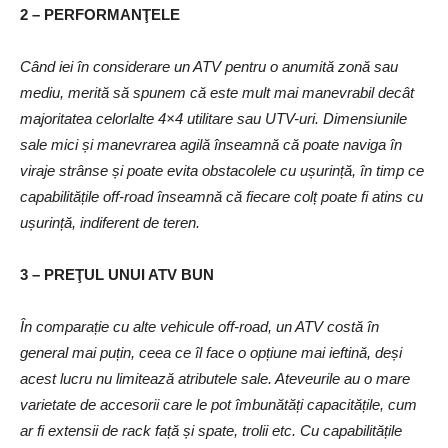
2 – PERFORMANŢELE
Când iei în considerare un ATV pentru o anumită zonă sau
mediu, merită să spunem că este mult mai manevrabil decât
majoritatea celorlalte 4×4 utilitare sau UTV-uri. Dimensiunile
sale mici și manevrarea agilă înseamnă că poate naviga în
viraje strânse și poate evita obstacolele cu ușurință, în timp ce
capabilitățile off-road înseamnă că fiecare colț poate fi atins cu
ușurință, indiferent de teren.
3 – PREŢUL UNUI ATV BUN
În comparație cu alte vehicule off-road, un ATV costă în
general mai puțin, ceea ce îl face o opțiune mai ieftină, deși
acest lucru nu limitează atributele sale. Ateveurile au o mare
varietate de accesorii care le pot îmbunătăți capacitățile, cum
ar fi extensii de rack față și spate, trolii etc. Cu capabilitățile