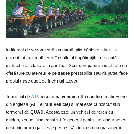
Indiferent de sezon, vară sau iarnă, plimbările cu atv-ul au
cucerit tot mai mult teren în sufletul împătimiţilor ce caută
distracţie şi relaxare în aer liber. Sunt companii specializate ce
oferă ture cu ateveurile pe trasee prestabilite sau vă puteţi face
propiul trase după ce închiriaţi ateveul.
Termenul de
ATV
înseamnă
vehicul off-road
fiind o abreviere
din engleză
(All Terrain Vehicle)
și mai este cunoscut sub
termenul de
QUAD
. Acesta este un vehicul de teren cu
ghidon, scaun, fiind construit în general pentru un singur șofer,
deși prin omologare este permis să circule cu un pasager în