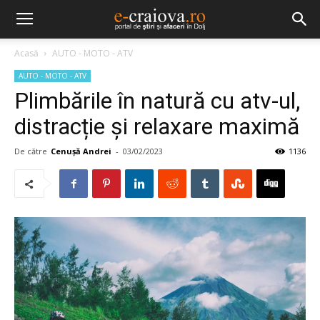
Acasă
AUTO - MOTO - ATV
AUTO - MOTO - ATV
Plimbările în natură cu atv-ul,
distracție şi relaxare maximă
De către
Cenuşă Andrei
-
03/02/2023
1136