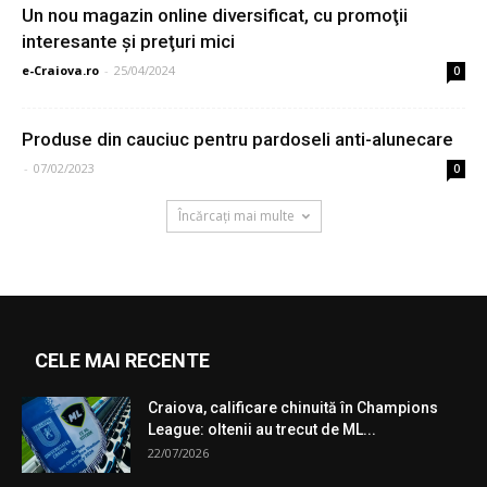
Un nou magazin online diversificat, cu promoţii
interesante şi preţuri mici
e-Craiova.ro
-
25/04/2024
0
Produse din cauciuc pentru pardoseli anti-alunecare
-
07/02/2023
0
Încărcați mai multe
CELE MAI RECENTE
Craiova, calificare chinuită în Champions
League: oltenii au trecut de ML...
22/07/2026