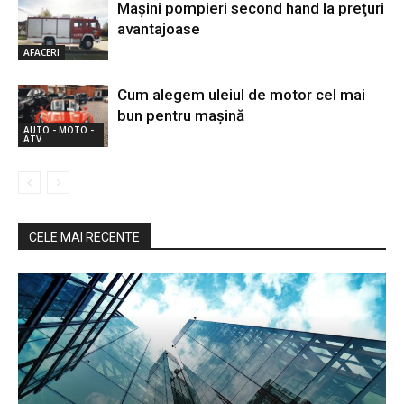
Maşini pompieri second hand la preţuri
avantajoase
AFACERI
Cum alegem uleiul de motor cel mai
bun pentru maşină
AUTO - MOTO -
ATV
CELE MAI RECENTE