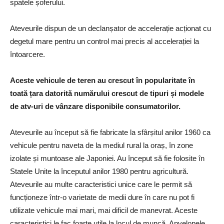
spatele șoferului.
Ateveurile dispun de un declanșator de accelerație acționat cu
degetul mare pentru un control mai precis al accelerației la
întoarcere.
Aceste vehicule de teren au crescut în popularitate în
toată țara datorită numărului crescut de tipuri și modele
de atv-uri de vânzare disponibile consumatorilor.
Ateveurile au început să fie fabricate la sfârșitul anilor 1960 ca
vehicule pentru naveta de la mediul rural la oraș, în zone
izolate și muntoase ale Japoniei. Au început să fie folosite în
Statele Unite la începutul anilor 1980 pentru agricultură.
Ateveurile au multe caracteristici unice care le permit să
funcționeze într-o varietate de medii dure în care nu pot fi
utilizate vehicule mai mari, mai dificil de manevrat. Aceste
caracteristici le fac foarte utile la locul de muncă. Anvelopele