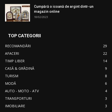
Cumpără o icoană de argint dintr-un
magazin online
18/02/2023
TOP CATEGORII
RECOMANDĂRI
29
AFACERI
22
TIMP LIBER
14
CASĂ & GRĂDINĂ
9
TURISM
8
MODĂ
6
AUTO - MOTO - ATV
4
TRANSPORTURI
3
IMOBILIARE
3