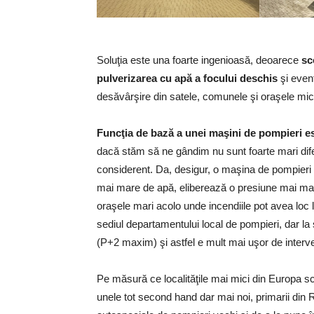
Soluţia este una foarte ingenioasă, deoarece
sc
pulverizarea cu apă a focului deschis
şi event
desăvârşire din satele, comunele şi oraşele mi
Funcţia de bază a unei maşini de pompieri e
dacă stăm să ne gândim nu sunt foarte mari dife
considerent. Da, desigur, o maşina de pompieri
mai mare de apă, eliberează o presiune mai mare
oraşele mari acolo unde incendiile pot avea loc 
sediul departamentului local de pompieri, dar la
(P+2 maxim) şi astfel e mult mai uşor de interve
Pe măsură ce localităţile mai mici din Europa 
unele tot second hand dar mai noi, primarii din R