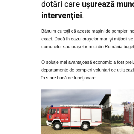
dotări care
uşurează munc
intervenţiei
.
Bănuim cu toţii că aceste maşini de pompieri n
exact. Dacă în cazul oraşelor mari şi mijlocii se
comunelor sau oraşelor mici din România bugete m
O soluţie mai avantajoasă economic a fost preluată
departamente de pompieri voluntari ce utilizează
în stare bună de funcţionare.