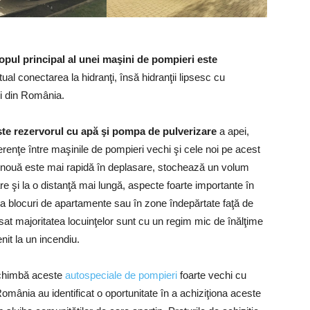
opul principal al unei maşini de pompieri este
ual conectarea la hidranţi, însă hidranţii lipsesc cu
ci din România.
ste rezervorul cu apă şi pompa de pulverizare
a apei,
renţe între maşinile de pompieri vechi şi cele noi pe acest
 nouă este mai rapidă în deplasare, stochează un volum
 şi la o distanţă mai lungă, aspecte foarte importante în
la blocuri de apartamente sau în zone îndepărtate faţă de
 sat majoritatea locuinţelor sunt cu un regim mic de înălţime
nit la un incendiu.
schimbă aceste
autospeciale de pompieri
foarte vechi cu
omânia au identificat o oportunitate în a achiziţiona aceste