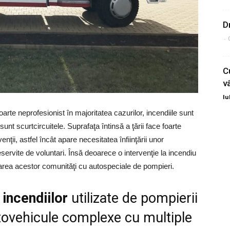
D
-
C
v
Iu
 foarte neprofesionist în majoritatea cazurilor, incendiile sunt
nt scurtcircuitele. Suprafaţa întinsă a ţării face foarte
enţii, astfel încât apare necesitatea înfiinţării unor
ervite de voluntari. Însă deoarece o intervenţie la incendiu
area acestor comunităţi cu autospeciale de pompieri.
 incendiilor
utilizate de pompierii
tovehicule complexe cu multiple