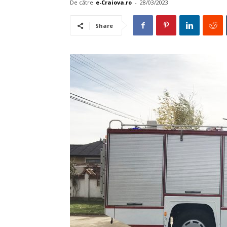
De către
e-Craiova.ro
-
28/03/2023
Share