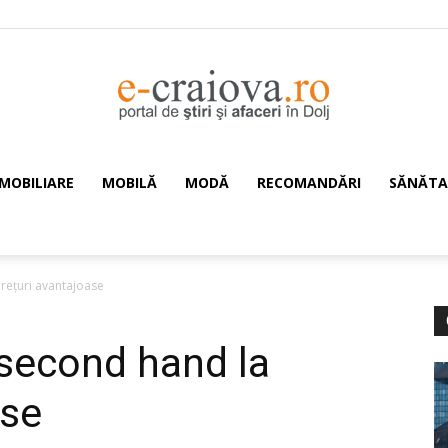
IMOBILIARE
MOBILĂ
MODĂ
RECOMANDĂRI
SĂNĂTA
e-
reţuri avantajoase
Craiova.ro
second hand la
ase