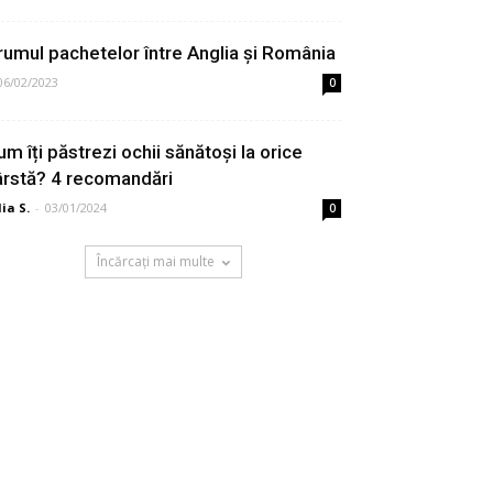
rumul pachetelor între Anglia şi România
06/02/2023
0
um îți păstrezi ochii sănătoși la orice
ârstă? 4 recomandări
lia S.
-
03/01/2024
0
Încărcați mai multe