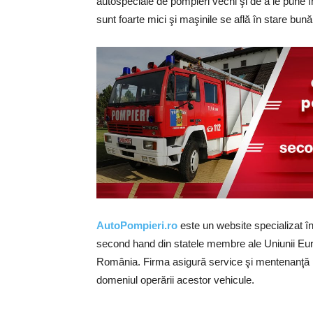
autospeciale de pompieri vechi şi de a le pune în
sunt foarte mici şi maşinile se află în stare bună
AutoPompieri.ro
este un website specializat în
second hand din statele membre ale Uniunii Euro
România. Firma asigură service şi mentenanţă pe
domeniul operării acestor vehicule.