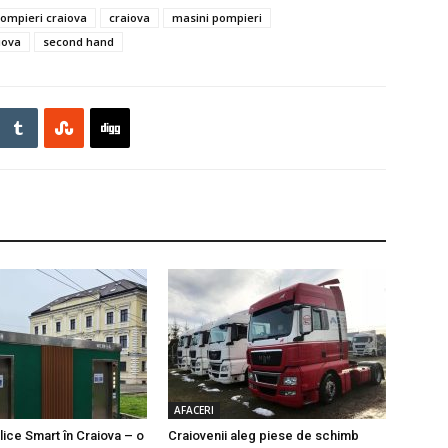
pompieri craiova
craiova
masini pompieri
iova
second hand
AFACERI
lice Smart în Craiova – o
Craiovenii aleg piese de schimb