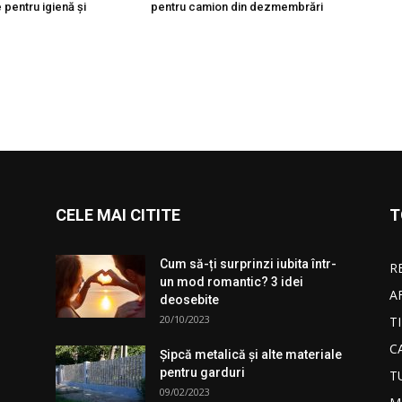
 pentru igienă şi
pentru camion din dezmembrări
CELE MAI CITITE
T
Cum să-ți surprinzi iubita într-
R
un mod romantic? 3 idei
A
deosebite
20/10/2023
T
C
Şipcă metalică şi alte materiale
pentru garduri
T
09/02/2023