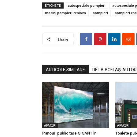
ETICHETE
autospeciale pompieri
autospeciale 
masini pompieri craiova
pompieri
pompieri cra
Share
ARTICOLE SIMILARE
DE LA ACELAȘI AUTOR
AFACERI
AFACERI
Panouri publicitare GIGANT în
Toalete pub