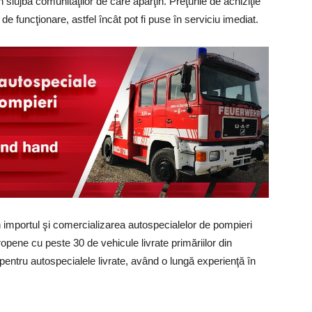
 slujba comunităţilor de care aparţin. Preţurile de achiziţie
 de funcţionare, astfel încât pot fi puse în serviciu imediat.
 importul şi comercializarea autospecialelor de pompieri
pene cu peste 30 de vehicule livrate primăriilor din
ntru autospecialele livrate, având o lungă experienţă în