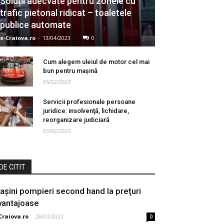
Soluții adecvate pentru zonele cu
trafic pietonal ridicat – toaletele
publice automate
e-Craiova.ro
-
13/04/2023
0
Cum alegem uleiul de motor cel mai
bun pentru maşină
05/02/2023
Servicii profesionale persoane
juridice: insolvenţă, lichidare,
reorganizare judiciară
03/02/2023
DE CITIT
aşini pompieri second hand la preţuri
vantajoase
Craiova.ro
-
28/03/2023
0