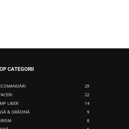
OP CATEGORII
ECOMANDĂRI
29
FACERI
22
IMP LIBER
14
ASĂ & GRĂDINĂ
9
URISM
8