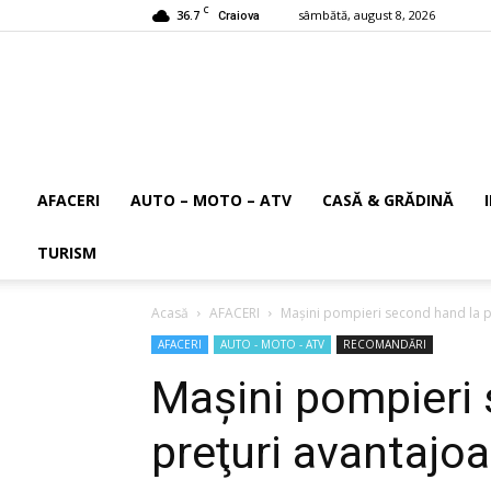
C
36.7
sâmbătă, august 8, 2026
Craiova
AFACERI
AUTO – MOTO – ATV
CASĂ & GRĂDINĂ
TURISM
Acasă
AFACERI
Maşini pompieri second hand la p
AFACERI
AUTO - MOTO - ATV
RECOMANDĂRI
Maşini pompieri 
preţuri avantajo