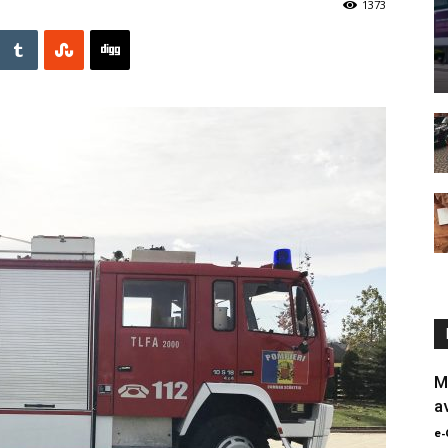
1373
M
a
e-