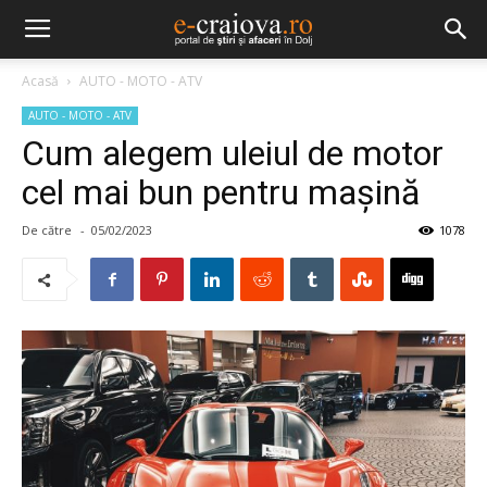
Acasă
AUTO - MOTO - ATV
AUTO - MOTO - ATV
Cum alegem uleiul de motor
cel mai bun pentru maşină
De către
-
05/02/2023
1078