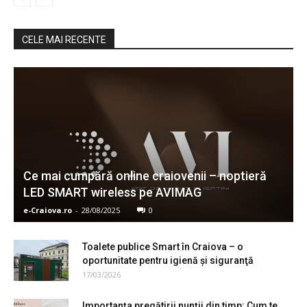
CELE MAI RECENTE
Ce mai cumpără online craiovenii – noptieră
LED SMART wireless pe AVIMAG
e-Craiova.ro
-
28/08/2025
0
Toalete publice Smart în Craiova – o
oportunitate pentru igienă şi siguranţă
17/03/2026
Importanța pregătirii nunții din timp: Cum te