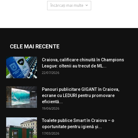
Încărcați mai multe
CELE MAI RECENTE
Craiova, calificare chinuită în Champions
League: oltenii au trecut de ML...
22/07/2026
Panouri publicitare GIGANT în Craiova,
ecrane cu LEDURI pentru promovare
eficientă...
19/06/2026
Toalete publice Smart în Craiova – o
oportunitate pentru igienă şi...
17/03/2026