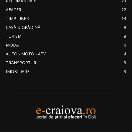
RECOMANDĂRI
29
AFACERI
22
TIMP LIBER
14
CASĂ & GRĂDINĂ
9
TURISM
8
MODĂ
6
AUTO - MOTO - ATV
4
TRANSPORTURI
3
IMOBILIARE
3