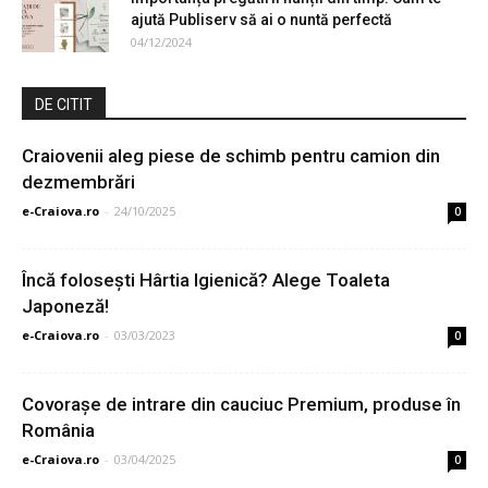
ajută Publiserv să ai o nuntă perfectă
04/12/2024
DE CITIT
Craiovenii aleg piese de schimb pentru camion din
dezmembrări
e-Craiova.ro
-
24/10/2025
0
Încă folosești Hârtia Igienică? Alege Toaleta
Japoneză!
e-Craiova.ro
-
03/03/2023
0
Covoraşe de intrare din cauciuc Premium, produse în
România
e-Craiova.ro
-
03/04/2025
0