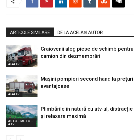
ARTICOLE SIMILARE
DE LA ACELAȘI AUTOR
Craiovenii aleg piese de schimb pentru
camion din dezmembrări
AFACERI
Maşini pompieri second hand la preţuri
avantajoase
AFACERI
Plimbările în natură cu atv-ul, distracție
şi relaxare maximă
AUTO - MOTO -
ATV