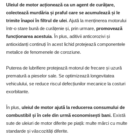
Uleiul de motor acționează ca un agent de curățare,
colectează murdăria și praful care se acumulează și le
trimite înapoi în filtrul de ulei
. Ajută la menținerea motorului
într-o stare bună de curățenie și, prin urmare,
promovează
funcționarea acestuia
. În plus, aditivii anticorozivi și
antioxidanți continuți în acest lichid protejează componentele
metalice de fenomenele de coroziune.
Puterea de lubrifiere protejează motorul de frecare și uzură
prematură a pieselor sale. Se optimizează longevitatea
vehiculului, se reduce riscul defecțiunilor mecanice la costuri
exorbitante.
În plus,
uleiul de motor ajută la reducerea consumului de
combustibil și în cele din urmă economisești bani.
Există
sute de uleiuri de motor diferite pe piață: multe mărci cu multe
standarde și vâscozități diferite.