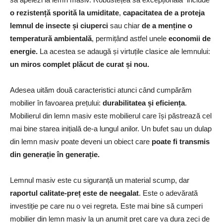
o rezistență sporită la umiditate
,
capacitatea de a proteja
lemnul de insecte și ciuperci
sau chiar
de a menține o
temperatură ambientală
, permițând astfel unele
economii de
energie.
La acestea se adaugă și virtuțile clasice ale lemnului:
un miros complet plăcut de curat și nou.
Adesea uităm două caracteristici atunci când cumpărăm
mobilier în favoarea prețului:
durabilitatea și eficiența
.
Mobilierul din lemn masiv este mobilierul care își păstrează cel
mai bine starea inițială de-a lungul anilor. Un bufet sau un dulap
din lemn masiv poate deveni un obiect care
poate fi transmis
din generație în generație.
Lemnul masiv este cu siguranță un material scump, dar
raportul calitate-preț este de neegalat
. Este o adevărată
investiție pe care nu o vei regreta. Este mai bine să cumperi
mobilier din lemn masiv la un anumit preț care va dura zeci de