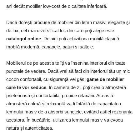
ani decât mobilier low-cost de o calitate inferioară.
Dacă dorești produse de mobilier din lemn masiv, elegante și
de lux, cel mai diversificat loc din care poţi alege este
catalogul online
. De aici poți achiziționa mobilă clasică,
mobilă modernă, canapele, paturi și saltele.
Mobilierul de pe acest site îți va însenina interiorul din toate
punctele de vedere. Dacă vrei să faci din interiorul tău un mic
cocon confortabil, cu siguranță vei găsi
game de mobilier
care te vor seduce
. În camera de zi, poți crea o atmosferă
prietenoasă și confortabilă, propice relaxării. Această
atmosferă calmă și relaxantă va fi întărită de capacitatea
lemnului masiv de a absorbi sunetele, evitând astfel rezonanța
acestora. În bucătărie, utilizarea lemnului masiv va evoca
natura și autenticitatea.