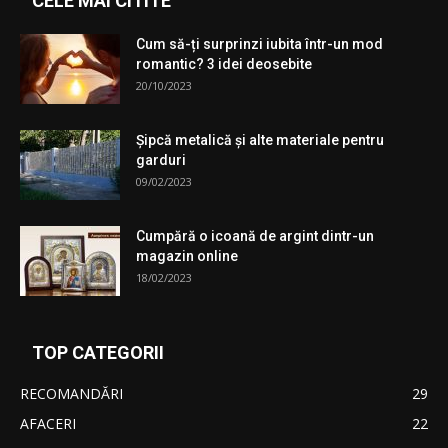
CELE MAI CITITE
Cum să-ți surprinzi iubita într-un mod
romantic? 3 idei deosebite
20/10/2023
Şipcă metalică şi alte materiale pentru
garduri
09/02/2023
Cumpără o icoană de argint dintr-un
magazin online
18/02/2023
TOP CATEGORII
RECOMANDĂRI
29
AFACERI
22