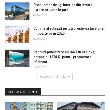
Producător de uşi interior din lemn cu
livrare oriunde în ţară
08/02/2023
Cum ne afectează pe toţi creșterea taxelor și
impozitelor în 2025
07/01/2025
Panouri publicitare GIGANT în Craiova,
ecrane cu LEDURI pentru promovare
eficientă...
19/06/2026
Încărcați mai multe
CELE MAI RECENTE