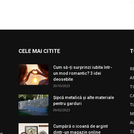
CELE MAI CITITE
T
Cum să-ți surprinzi iubita într-
R
un mod romantic? 3 idei
A
deosebite
20/10/2023
T
C
Şipcă metalică şi alte materiale
pentru garduri
T
09/02/2023
M
A
Cumpără o icoană de argint
T
dintr-un magazin online
ru