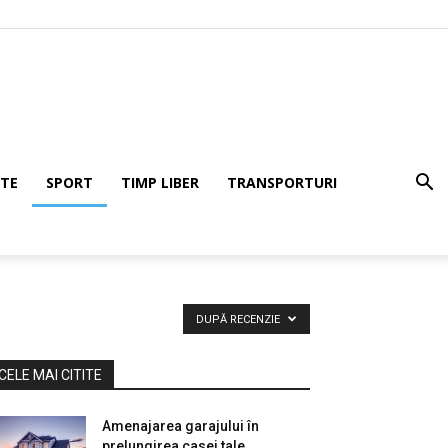
TE
SPORT
TIMP LIBER
TRANSPORTURI
DUPĂ RECENZIE
CELE MAI CITITE
Amenajarea garajului în
prelungirea casei tale