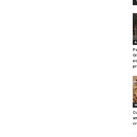
A
Pa
GI
ec
pr
M
Cu
am
cr