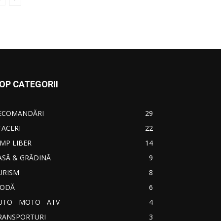
OP CATEGORII
ECOMANDĂRI
29
FACERI
22
IMP LIBER
14
ASĂ & GRĂDINĂ
9
URISM
8
ODĂ
6
UTO - MOTO - ATV
4
RANSPORTURI
3