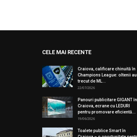
CELE MAI RECENTE
Craiova, calificare chinuită în
Champions League: oltenii au
trecut de ML...
22/07/2026
Panouri publicitare GIGANT în
Craiova, ecrane cu LEDURI
pentru promovare eficientă...
19/06/2026
Toalete publice Smart în
Craiova – o oportunitate pent