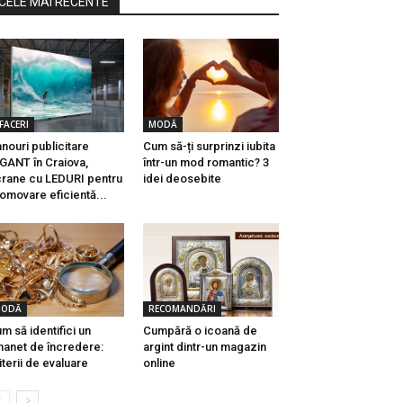
CELE MAI RECENTE
FACERI
MODĂ
nouri publicitare
Cum să-ți surprinzi iubita
GANT în Craiova,
într-un mod romantic? 3
rane cu LEDURI pentru
idei deosebite
omovare eficientă...
ODĂ
RECOMANDĂRI
m să identifici un
Cumpără o icoană de
anet de încredere:
argint dintr-un magazin
iterii de evaluare
online