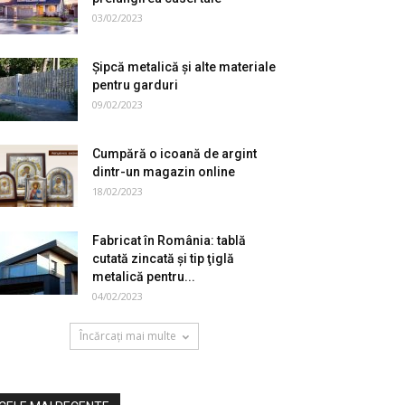
03/02/2023
Şipcă metalică şi alte materiale
pentru garduri
09/02/2023
Cumpără o icoană de argint
dintr-un magazin online
18/02/2023
Fabricat în România: tablă
cutată zincată şi tip ţiglă
metalică pentru...
04/02/2023
Încărcați mai multe