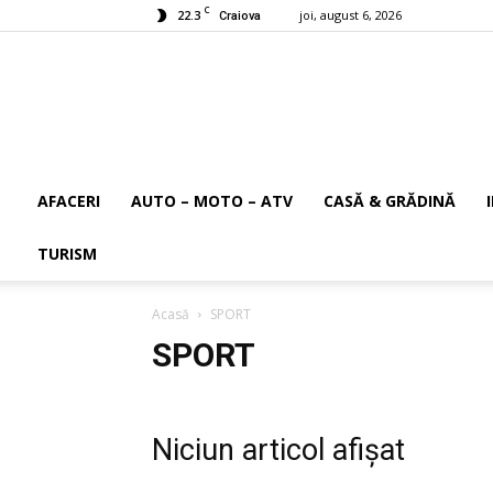
C
22.3
joi, august 6, 2026
Craiova
AFACERI
AUTO – MOTO – ATV
CASĂ & GRĂDINĂ
TURISM
Acasă
SPORT
SPORT
Niciun articol afișat