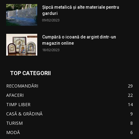
Şipcă metalică şi alte materiale pentru
garduri
09/02/2023
Cumpără o icoană de argint dintr-un
magazin online
18/02/2023
TOP CATEGORII
RECOMANDĂRI
29
AFACERI
22
TIMP LIBER
14
CASĂ & GRĂDINĂ
9
TURISM
8
MODĂ
6