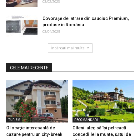
03/02/2023
Covoraşe de intrare din cauciuc Premium,
produse în România
03/04/2025
Încărcați mai multe
CELE MAI RECENTE
TURISM
RECOMANDĂRI
O locaţie interesantă de
Oltenii aleg să îşi petreacă
cazare pentru un city-break
concediile la munte, sătui de