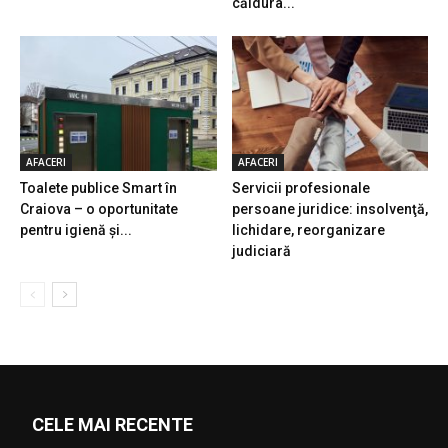
căldura...
AFACERI
AFACERI
Toalete publice Smart în
Servicii profesionale
Craiova – o oportunitate
persoane juridice: insolvenţă,
pentru igienă şi...
lichidare, reorganizare
judiciară
CELE MAI RECENTE