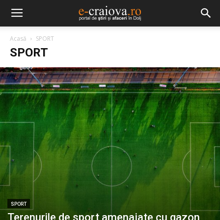
Acasă
SPORT
SPORT
SPORT
Terenurile de sport amenajate cu gazon